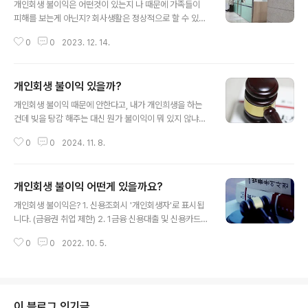
개인회생 불이익은 어떤것이 있는지 나 때문에 가족들이
피해를 보는게 아닌지? 회사생활은 정상적으로 할 수 있는
지 걱정하는 분들 문의가 많이 있습니다. 개인회생은 주변
0
0
2023. 12. 14.
모르게 신청이 가능하고, 정상적인 경제활동을 하면서 빚
을 해결하라고 나라에서 만든 제도 입니다. 개인회생 불이
익을 줄 만큼 큰 단점이나 불이익은 없다고 보면 됩니다. 신
개인회생 불이익 있을까?
용조회시 개인회생자라고 표시 되지만 이것도 회생 변제가
글 내용
끝나면 삭제 됩니다. 특히 회생 기간에도 신용도에 따라 신
개인회생 불이익 때문에 안한다고, 내가 개인희생을 하는
용카드 사용이 가능한 경우도 많이 있습니다. 하지만 다들
건데 빚을 탕감 해주는 대신 뭔가 불이익이 뭐 있지 않냐고
개인회생? 개인희생? 뭔가 빚 탕감의 큰 대가가 있고 내가
물어 보는 사람이 가끔 있습니다. 개인회생 불이익을 검색
희생을 감수 하고 빚탕감이 되겠지?라는 막연한 착각을 하
0
0
2024. 11. 8.
해봐야 나오는 불이익 없고 실제로도 불이익 없습니다. 개
는데. 뭐 개인회생 불이익 없습니다. 그냥 빚탕감 해주는 겁
인회생 하고도 사업도 하고 빚없이 새인생 잘 삽니다. 정말
니다. 고맙게 빚탕감 받고 정상적인..
아무것도 불이익이 없는지 못 믿는 분들 있는데 진짜 없습
개인회생 불이익 어떤게 있을까요?
니다. 회생 기록도 나중에 삭제 되고 기록이 있어도 돈을 다
글 내용
루는 금융권 취업이 아니면 문제 될 취업처도 없습니다. 다
개인회생 불이익은? 1. 신용조회시 '개인회생자'로 표시됩
만, 법원의 결정에 따라 빚탕감을 당한 채권자들은 자체적
니다. (금융권 취업 제한) 2. 1금융 신용대출 및 신용카드가
으로 기록을 보관해 다시는 돈을 안빌려줍니다만 사실 거
안될 수 있습니다. 3. 채권자목록에 있는 곳에 더이상 고객
기 아니어도 다른 곳 가면 됩니다. 이처럼 개인회생 불이익
0
0
2022. 10. 5.
이 아닙니다. 4. 개인회생 한다고 말을 하면 알바를 퇴사 당
이 라는게 사실상 없는 수준인데 왜 개인회생을 망설일까?
할 수 있습니다. 네 사실상 개인회생 불이익은 크게 없는 수
결국 잘 몰라서 그런 겁니다. 공..
준입니다. 신용조회시 개인회생자 표시는 3년 뒤 면책 받
으면 삭제가 되고, 1금융 신용대출은 안되지만 2금융, 대부
업은 대출이 됩니다. 신용카드 사용 또한 인가 후 발급해 주
이 블로그 인기글