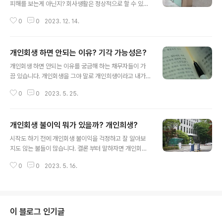
희생 없이 빚 탕감 받는 겁니다.1. 개인회생 불이익 없다-
피해를 보는게 아닌지? 회사생활은 정상적으로 할 수 있는
개인회생 빚을 탕감 해주는 대신에 뭔가 불이익이 있지 않
지 걱정하는 분들 문의가 많이 있습니다. 개인회생은 주변
을까 걱정 하지 마세요. 개인회생 불이익 없습니다. 개인회
0
0
2023. 12. 14.
모르게 신청이 가능하고, 정상적인 경제활동을 하면서 빚
생 인가 받고 신용카드 발급 해서 쓰는 분도 있고 대출도 받
을 해결하라고 나라에서 만든 제도 입니다. 개인회생 불이
는 분들은 또 대출..
익을 줄 만큼 큰 단점이나 불이익은 없다고 보면 됩니다. 신
개인회생 하면 안되는 이유? 기각 가능성은?
용조회시 개인회생자라고 표시 되지만 이것도 회생 변제가
글 내용
끝나면 삭제 됩니다. 특히 회생 기간에도 신용도에 따라 신
개인회생 하면 안되는 이유를 궁금해 하는 채무자들이 가
용카드 사용이 가능한 경우도 많이 있습니다. 하지만 다들
끔 있습니다. 개인회생을 그야 말로 개인희생이라고 내가
개인회생? 개인희생? 뭔가 빚 탕감의 큰 대가가 있고 내가
빚탕감의 대가로 뭔가 큰 희생을 치루는게 두렵다며 어떤
희생을 감수 하고 빚탕감이 되겠지?라는 막연한 착각을 하
0
0
2023. 5. 25.
단점이 있는지? 기각 가능성은 없는지? 기각 되면 어떻게
는데. 뭐 개인회생 불이익 없습니다. 그냥 빚탕감 해주는 겁
되는 것인지를 문의 하는 분들이 있는데요. 결론부터 말하
니다. 고맙게 빚탕감 받고 정상적인..
자면 개인회생 하면 안되는 이유 없습니다. 이자 100%탕
개인회생 불이익 뭐가 있을까? 개인희생?
감에 개인 마다 탕감률 차이가 있지만 원금도 최대 90%이
글 내용
상 탕감 받고 추심으로 부터 법적 보호를 받으며 탕감 된 빚
시작도 하기 전에 개인회생 불이익을 걱정하고 잘 알아보
을 3년만 갚으면 모든 빚이 해결이 됩니다. 내가 개인회생
지도 않는 불들이 많습니다. 결론 부터 말하자면 개인회생
하면 안되는 이유를 구지 찾으며 검색 할 정도로 엄청난 단
은 개인희생 없고 불이익 없다고 보면 됩니다. 법원에 개인
점은 없습니다. 개인회생을 해도 통장사용 가능하고 취업
0
0
2023. 5. 16.
회생을 신청 하면 연체 독촉도 막아주고 빚도 탕감 해주고
도 가능하고 주변 모르게도 신청이 가능합니다. 기각 되 사
빚은 나눠 갚을 수 있도록 변제계획도 마련해 주니 빚 때문
건은 사건 수임을 하지 않으니 기각..
에 힘들다면 신청 안 할 뭔가 큰 불이익 없습니다. 그냥 신
청하고 갚을 수 있을 만큼만 갚고 경제활동 하면 됩니다. 그
래도 뭔가 불이익이 있지 않냐? 없습니다. 전과자 되는거
이 블로그 인기글
신불자 되는거 아닙니다. 회생 변제계획 끝나면 개인회생