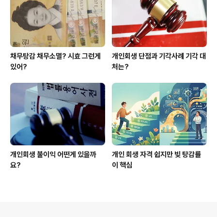
채무탕감 채무소멸? 시효 그런게
개인회생 단점과 기각사례 기각 대
있어?
처는?
개인회생 불이익 어떤게 있을까
개인 회생 자격 쉽지만 빚 탕감률
요?
이 핵심
의안내