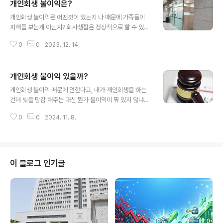
개인회생 불이익은?
감에 개인 마다 탕감률 차이가 있지만 원금도 최대 90%이
글 내용
상 탕감 받고 추심으로 부터 법적 보호를 받으며 탕감 된 빚
개인회생 불이익은 어떤것이 있는지 나 때문에 가족들이
을 3년만 갚으면 모든 빚이 해결이 됩니다. 내가 개인회생
피해를 보는게 아닌지? 회사생활은 정상적으로 할 수 있는
하면 안되는 이유를 구지 찾으며 검색 할 정도로 엄청난 단
지 걱정하는 분들 문의가 많이 있습니다. 개인회생은 주변
점은 없습니다. 개인회생을 해도 통장사용 가능하고 취업
0
0
2023. 12. 14.
모르게 신청이 가능하고, 정상적인 경제활동을 하면서 빚
도 가능하고 주변 모르게도 신청이 가능합니다. 기각 되 사
을 해결하라고 나라에서 만든 제도 입니다. 개인회생 불이
건은 사건 수임을 하지 않으니 기각..
익을 줄 만큼 큰 단점이나 불이익은 없다고 보면 됩니다. 신
개인회생 불이익 있을까?
용조회시 개인회생자라고 표시 되지만 이것도 회생 변제가
글 내용
끝나면 삭제 됩니다. 특히 회생 기간에도 신용도에 따라 신
개인회생 불이익 때문에 안한다고, 내가 개인희생을 하는
용카드 사용이 가능한 경우도 많이 있습니다. 하지만 다들
건데 빚을 탕감 해주는 대신 뭔가 불이익이 뭐 있지 않냐고
개인회생? 개인희생? 뭔가 빚 탕감의 큰 대가가 있고 내가
물어 보는 사람이 가끔 있습니다. 개인회생 불이익을 검색
희생을 감수 하고 빚탕감이 되겠지?라는 막연한 착각을 하
0
0
2024. 11. 8.
해봐야 나오는 불이익 없고 실제로도 불이익 없습니다. 개
는데. 뭐 개인회생 불이익 없습니다. 그냥 빚탕감 해주는 겁
인회생 하고도 사업도 하고 빚없이 새인생 잘 삽니다. 정말
니다. 고맙게 빚탕감 받고 정상적인..
아무것도 불이익이 없는지 못 믿는 분들 있는데 진짜 없습
니다. 회생 기록도 나중에 삭제 되고 기록이 있어도 돈을 다
루는 금융권 취업이 아니면 문제 될 취업처도 없습니다. 다
이 블로그 인기글
만, 법원의 결정에 따라 빚탕감을 당한 채권자들은 자체적
으로 기록을 보관해 다시는 돈을 안빌려줍니다만 사실 거
기 아니어도 다른 곳 가면 됩니다. 이처럼 개인회생 불이익
이 라는게 사실상 없는 수준인데 왜 개인회생을 망설일까?
결국 잘 몰라서 그런 겁니다. 공..