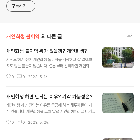
구독하기
더보기
개인회생 불이익
의 다른 글
개인회생 불이익 뭐가 있을까? 개인희생?
글 내용
시작도 하기 전에 개인회생 불이익을 걱정하고 잘 알아보
지도 않는 불들이 많습니다. 결론 부터 말하자면 개인회생
은 개인희생 없고 불이익 없다고 보면 됩니다. 법원에 개인
0
0
2023. 5. 16.
회생을 신청 하면 연체 독촉도 막아주고 빚도 탕감 해주고
빚은 나눠 갚을 수 있도록 변제계획도 마련해 주니 빚 때문
에 힘들다면 신청 안 할 뭔가 큰 불이익 없습니다. 그냥 신
개인회생 하면 안되는 이유? 기각 가능성은?
청하고 갚을 수 있을 만큼만 갚고 경제활동 하면 됩니다. 그
글 내용
래도 뭔가 불이익이 있지 않냐? 없습니다. 전과자 되는거
개인회생 하면 안되는 이유를 궁금해 하는 채무자들이 가
신불자 되는거 아닙니다. 회생 변제계획 끝나면 개인회생
끔 있습니다. 개인회생을 그야 말로 개인희생이라고 내가
자 기록도 삭제가 됩니다. 통장사용 가능하고 변제기간 동
빚탕감의 대가로 뭔가 큰 희생을 치루는게 두렵다며 어떤
안 1금융 신용대출은 안해줄 수도 있지만 그외 신용 생활은
0
0
2023. 5. 25.
단점이 있는지? 기각 가능성은 없는지? 기각 되면 어떻게
가능합니다. 신용카드도 발급해주는 곳 있으니 발급받아
되는 것인지를 문의 하는 분들이 있는데요. 결론부터 말하
사용 가능합니다. 통장 체크카드 다..
자면 개인회생 하면 안되는 이유 없습니다. 이자 100%탕