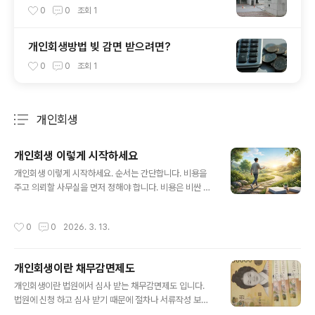
0
0
조회
1
개인회생방법 빚 감면 받으려면?
0
0
조회
1
개인회생
분류 전체보기
주요 글 목록
개인회생 이렇게 시작하세요
글 내용
개인회생 이렇게 시작하세요. 순서는 간단합니다. 비용을
주고 의뢰할 사무실을 먼저 정해야 합니다. 비용은 비싼 곳
은 제외 하고 적당히 150만원~250만원 사이로 하고 가장
중요한 조건은 실무 보정을 잘 해주는 소통 잘 되는 사무실
작성시간
0
0
2026. 3. 13.
로 신청을 해야 빚도 더 탕감 됩니다. 개인회생에서 가장 중
요한 절차는 신청이 아니고 보정입니다. 월15만원에 신청
해도 보정에서 결과가 월55만원으로 변경이 될 수 있는 겁
개인회생이란 채무감면제도
니다. 따라서 비용 보다는 보정 처리를 잘 해주는 사무실을
글 내용
정하는게 가장 우선 순위 입니다. 사무실만 잘 고르면 전화
개인회생이란 법원에서 심사 받는 채무감면제도 입니다.
잘 받고 안내 받은 서류만 잘 보내면 됩니다.1. 개인회생 시
법원에 신청 하고 심사 받기 때문에 절차나 서류작성 보정
작 - 무료전화상담으로 시작 하세요. 많은 사무실이 전화
명령, 채권자 이의신청에 답변서등 업무처리상 개인이 혼