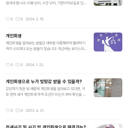
안되는 이유를 검색 하는 분들은 아마 자격 조건이 안되는
않아야 합니다. 비용 낭비, 시간 낭비, 기한이익상실로 인한
데 어떻게 법원을 상대로 속이고 신청 하려는 분들도 있을
일시상환 청구등 2. 1:1맞춤 상담을 통해 월변제금이 내가
겁니다. 법원은 눈에 보이는 서류만 보고 판단 하는게 아니
감당 할 수 있는 수준인지 파악 하고 신청해야 합니다. 3.
작성시간
0
0
2024. 2. 15.
라 실제 상황을 보고 가..
개인회생을 셀프로 혼자 준비하면 보정시 대응 방법을 몰
라 월변제금이 대폭 올라가거나 기각 됩니다. 4. 그 외 개인
회생 하면 안되는 이유는 없습니다. 회생 만큼 정상적인 경
개인회생
제 활동을 하면서, 채권자 동의 없이 서류 심사만으로 원금
글 내용
이자를 탕감 해주는 제도가 없기 때문입니다. 채권자 입장
개인회생을 알아보는 분들은 대부분 다중채무에 돌려막기
에서는 이자도 못 받고 원금도 깍이고 추심도 못하고 강제
까지 시도하다 오는 분들이 많습니다. 최근에는 보이스피
적인 손해가 이만저만이 아닙니다. 한마디로 꼼꼼한 1:1 맞
싱, 전세사기, 로맨스캠, 폰지사기등 여러 사기피해로 인한
춤 실무상담을 통해 혹시 자격 조건에 기각 사항은 없는지?
빚 때문에 오는 분들도 많은데 이런 사기 피해 빚은 크게 따
작성시간
0
0
2024. 1. 22.
월변제금..
지지 않고 탕감 받는데 문제가 없는 빚이기 때문에 사기 당
했다고 좌절 하지 말고 개인회생으로 빚을 해결 하는게 가
장 좋은 채무 해결 방법입니다. 또한 코인, 주식 투자로 인
개인회생으로 누가 빚탕감 받을 수 있을까?
한 빚도 개인회생으로 해결 하려고 많이 옵니다. 이렇게 생
글 내용
활비나 사업빚만 아니라 다양한 채무 사유로 개인회새을
감당하기 힘든 빚 때문에 개인회생을 알아보고 있다면, 가
신청 하러 오고 있습니다. 상담문의에서 개인회생 비용 문
장 먼저 내가 개인회생 자격 조건이 되는지 부터 확인을 해
의를 많이 해주시는데 비용 싼곳은 피하는게 좋습니다. 개
야 합니다. 전화로 상담을 하다 보면 많은 분들이 개인회생
인회생은 얼마나 탕감 받을 수 있냐를 심사 받는 것인데 이
자격 조차 안되는 경우가 많습니다. 대략 전화상담의 3명
작성시간
0
0
2023. 6. 21.
서류 심사 과정 보정처리를 추가보정..
중 1명이 자격이 안될 정도로 다양한 이유로 개인회생 자격
이 안되거나 월변제금이 높아 신청을 포기 하는 경우도 있
으니 꼭 자격 조건 먼저 확인 하고 신청 고민을 해봐도 늦지
전세사기 및 사기 빚 개인회생으로 해결가능?