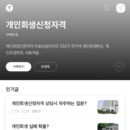
검색하기
티스토리
개인회생신청자격
구독자
0
개인회생신청자격 무료상담(1600-3367) 전지역 개인회생파산, 개
인회생자격, 비용저렴
구독하기
방명록
신고하기 레이어
열기
인기글
개인회생신청자격 상담시 자주하는 질문?
0
0
조회
5
개인회생 실패 확률?