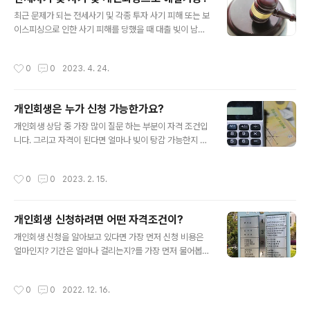
않습니다. 스스로 판단 하지 말고 꼭 전문가와 1:1맞춤 상담
글 내용
(전화 1600-3367)을 해봐야 합니다. 전화 상담은 대부분
최근 문제가 되는 전세사기 및 각종 투자 사기 피해 또는 보
무료로 해주기 때문에 비용이 들지 않고 5분이면 자격 파
이스피싱으로 인한 사기 피해를 당했을 때 대출 빚이 남아
악이 가능해 시간도 얼마 들지 않습니다. 개인회생 자격이
있는 경우 법원에 회생을 신청하면 내 사정에 맞게 빚을 탕
안되는 경우 빚보다 재산이 많은 경우가 가장 많습니다. 재
감 받고 해결 할 수 있습니다. 개인마다 개인회생을 탕감 받
작성시간
0
0
2023. 4. 24.
산은 배우자의 ..
을 수 있는 금액은 많은 차이가 있지만 최대 90%이상도
탕감 받고 탕감 받은 빚은 3년간 나눠 갚을 수 있기 때문에
사실상 사기 피해 빚을 해결할 가장 좋은 방법입니다. 예를
개인회생은 누가 신청 가능한가요?
들어 전세사기 및 사기를 당하면서 내 돈뿐만 아니라 은행
글 내용
대출까지 1억을 받아 피해를 당한 경우 은행에서 1억에 대
개인회생 상담 중 가장 많이 질문 하는 부분이 자격 조건입
한 상환을 요구 하는 경우 1억 빚을 감당 하지 못하고 삶을
니다. 그리고 자격이 된다면 얼마나 빚이 탕감 가능한지 바
포기 하거나 가정이 해체 되는 최악의 경우 전에 법원에 개
로 계산을 해드리는데요. 개인회생 신청 자격 조건은 간단
인회생을 신청을 하면 개인의 소득과 재산, 부양가족에 따
합니다. 빚이 재산보다 많고 소득이 있으면 됩니다. 소득은
작성시간
0
0
2023. 2. 15.
라 1억 중 1..
입증만 가능하면 알바, 일용직, 프리랜서, 직장인, 사업자등
상관없이 신청이 가능합니다. 재산은 배우자의 재산과 시
세와 담보금액을 계산을 해봐야 합니다. 따라서 재산이 있
개인회생 신청하려면 어떤 자격조건이?
다면 더 자세한 상담이 필요합니다. 신청자격이 확인 되면
글 내용
곧바로 얼마나 탕감이 가능한지 몇가지 질문을 통해 5분만
개인회생 신청을 알아보고 있다면 가장 먼저 신청 비용은
에 대략 계산을 해드리는데 천차만별입니다. 어떤분은 빚
얼마인지? 기간은 얼마나 걸리는지?를 가장 먼저 물어봅니
90%를 탕감 받는데 어떤분은 이자만 탕감 받는분도 있습
다. 하지만 비용, 절차를 알아보기 전에 내가 개인회생 신청
니다. 특히 소득이 높은데 부양가족이 없는분은 상당히 높
자격조건이 되는지가 우선입니다. 실제로 개인회생 상담전
작성시간
0
0
2022. 12. 16.
은 월변제금에 신청을 포기 하는분도..
화 중 자격 조건이 안되는 경우가 3명 중 1명은 될 정도로
생각보다 자격조건이 안되서 상담 5분도 안되 상담을 종료