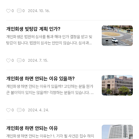
상담 정도는 무료로 해줍니다. 상담 시간도 10분이면 충분
자 신청하기는 힘들고 일 잘하는 법무사 사무소에 비용을
작성시간
0
0
2024. 10. 16.
히 상담이 되니까..
주고 의뢰 하면 일을 잘 해주는 만큼 빚도 더 감면 받는 변
제계획안의 인가 결정이 가능합니다. 법원은 빚을 더 갚게
하려고 보정으로 이것 저것 추가 소명을 시키고 변제금을
개인회생 빚탕감 계획 인가?
올려서 더 갚아라 하는데 이 때 법무사 사무소의 역활이 중
글 내용
요 합니다. 신청인의 어려운 경제적 어려움, 부양가족, 추가
개인회생은 법원에 심사를 통과 해야 인가 결정을 받고 빚
생계비, 청산가치 제외등을 법원에 주장해 추가보정 처리
탕감이 됩니다. 법원의 심사는 만만치 않습니다. 심사과정
로 최대한의 빚탕감 결정을 이끌어 내는 과정이 개인회생
에서 많은 서류 제출과 계속 되는 보정명령 그리고 결국 변
이란 절차의 핵심입니다. 보정업무 잘 하는 법무사 찾아 신
제율 상향 조정 명령까지 나와서 변제계획안을 수정 보완
작성시간
0
0
2024. 7. 15.
청 해야 내 빚도 더 탕감 됩니다.모든 법..
작업까지 복잡합니다. 개인이 혼자 어디 회원가입 하듯 간
단하게 신청하고 끝나는게 아닙니다. 신청 부터 각종 서류
발급 부터 전문적인 서류 작성에 특히 최적화된 맞춤 변제
개인회생 하면 안되는 이유 있을까?
계획안이 무엇보다 중요하고 보정에서 법원에 맞서 변제율
글 내용
방어 하는 보정제출까지 해줄 개인회생 전문 법무사를 찾
개인회생 하면 안되는 이유가 있을까? 고민하는 분들 뭔가
아 신청 하는게 중요한 이유입니다. 다 같은 법무사가 아니
큰 불이익이 있지는 않을까? 걱정하는 분들이 있습니다. 빚
고 꼭 주업무를 개인회생을 하는지를 확인해야 합니다. 법
을 탕감 해주는 대신 나의 큰 희생이 있지 않을까?를 고민
원의 보정명령에 잘 대응 해야 빚탕감률도 잘 나옵니다. 빚
하는 분들 걱정 할 필요 없습니다. 개인회생 하면 안되는 이
작성시간
0
0
2024. 4. 24.
이 있다고 누구나 신청 가능한 것은 아닙니..
유는 사실상 없고 기각 될 분 회생 자격 조건 안될 사람은
비용낭비, 시간낭비 되니 신청 안하는게 답이지만, 회생 자
격이 되는 분들은 빚은 탕감 받고 나눠 갚으면 됩니다. 재산
개인회생 하면 안되는 이유
은 지키고 경제활동은 정상적으로 하게 해주는 게 법원이
글 내용
만든 회생제도 입니다. 그럼에도 불구하고 개인회생 하면
개인회생 하면 안되는 이유는? 1. 기각 될 사건은 접수 하지