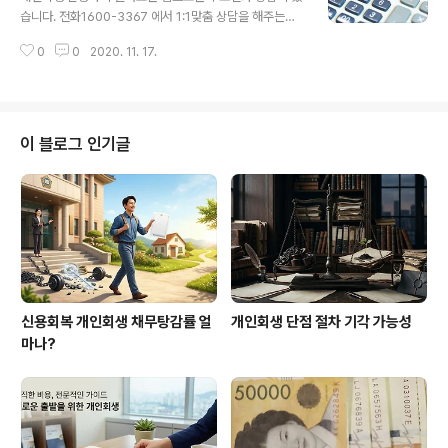
태, 압류당함, 경제활동이 없어 생계곤란 사유가 있어야 하는게 최소 조건입니
습니다. 전화1600-3367 에서 1:1맞춤 상담을 해주는데
다. 파산이 안된다고 걱정할 필요가 없..
간단한 몇가지 질문으로 5분이면 개인회생 신청자격이 되
0
0
2020. 11. 17.
는지 알 수 있습니다. 자격이 되면 얼마나 탕감이 되는지 월
변제금을 얼마를 내야 인가 결정을 받을 수 있는지 빠르게
계산 해드립니다. 1. 자가진단- 개인회생 신청자격 알아보
는팁 - 빚이 1천만원이상 - 재산은 빚보다 적어야 가능합니
다. - 위 2가지 조건이면 대부분 개인회생 신청자격이 됩니
이 블로그 인기글
다. 2. 개인회생 신청자격 보다 중요한 나는 탕감은 얼마
나? - 빚탕감은 신청인마다 다르며 다른 이유는 개인의 소
득, 재산, 부양가족, 추가생계비, 결혼유무, 채무사유에 따
라 각기 다르게 적용되기 때문입니다. 또한 어떻게 변제계
획안을 잘 작성하고 보..
신용회복 개인회생 채무탕감률 얼
개인회생 단점 절차 기각 가능성
마나?