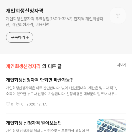
개인회생신청자격
개인회생신청자격 무료상담(1600-3367) 전지역 개인회생파
산, 개인회생자격, 비용저렴
구독하기
더보기
개인회생신청자격
의 다른 글
개인회생신청자격 안되면 파산가능?
글 내용
개인회생신청자격은 아주 간단합니다. 빚이 1천만원내외, 재산은 빚보다 적고,
소득이 있으면 누구나 신청이 가능합니다. 신청비용은 대부분의 법무사 사무소
가 분납으로 비용을 받으니 비용 부담도 없습니다. 빠른 신청 후 채권추심 금지
0
0
2020. 12. 17.
명령이 나면 원리금 상환을 중단하고 신청비용을 납부하면 되기 때문입니다. 개
인회생신청자격에서 저는 한달전 또는 일주일 전에 직장을 그만둬 '소득이 없으
니' 파산을 하고 싶다고 하는 젊은이들이 가끔 있습니다. 기본적으로 경제활동
개인회생 신청자격 알아보는팁
이 가능한 나이나 건강상태라면 알바라도 구해서 회생을 신청해야 한다고 파산
글 내용
면책을 받아 주지 않습니다. 파산으로 면책을 받으려면 장기연체에 신용불량상
개인회생 신청자격 알아보는 팁으로는 무료전화 상담이 있